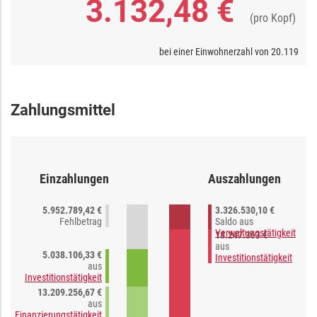
3.132,48 €
(pro Kopf)
bei einer Einwohnerzahl von
20.119
Zahlungsmittel
Einzahlungen
Auszahlungen
5.952.789,42 €
3.326.530,10 €
Fehlbetrag
Saldo aus
Verwaltungstätigkeit
18.247.363 €
aus
5.038.106,33 €
Investitionstätigkeit
aus
Investitionstätigkeit
13.209.256,67 €
aus
Finanzierungstätigkeit